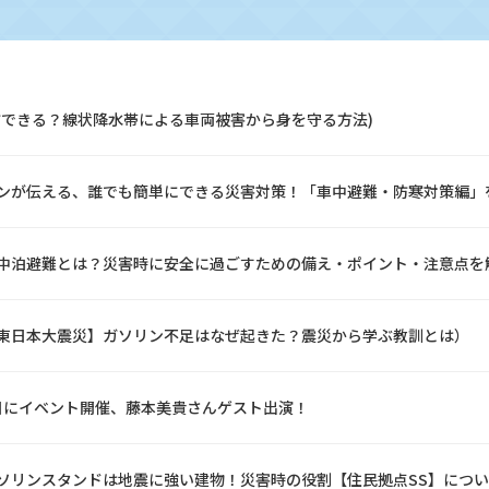
防できる？線状降水帯による車両被害から身を守る方法)
ンが伝える、誰でも簡単にできる災害対策！「車中避難・防寒対策編」
中泊避難とは？災害時に安全に過ごすための備え・ポイント・注意点を
東日本大震災】ガソリン不足はなぜ起きた？震災から学ぶ教訓とは）
の日にイベント開催、藤本美貴さんゲスト出演！
ソリンスタンドは地震に強い建物！災害時の役割【住民拠点SS】につ