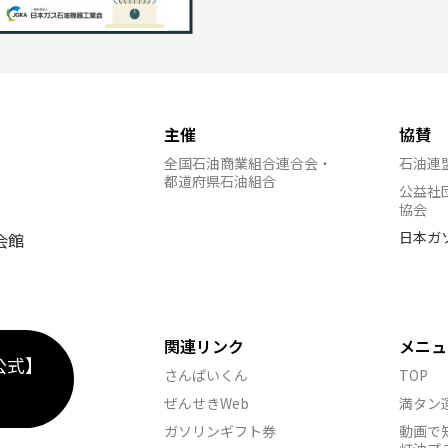
主催
協賛
全国石油商業組合連合会・
石油連
都道府県石油組合
公益社
協会
日本ガ
会館
関連リンク
メニュ
公式】
さんぱいくん
TOP
ぜんせきWeb
満タン
ガソリンギフト券
動画で