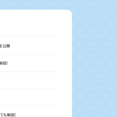
を公開
解説）
いても解説）