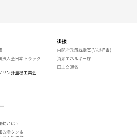
後援
盟
内閣府政策統括官(防災担当)
団法人全日本トラック
資源エネルギー庁
国土交通省
ソリン計量機工業会
ー
運動とは？
知る満タン＆