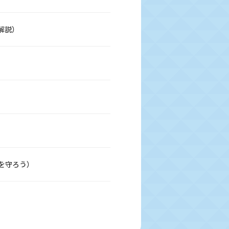
解説）
を守ろう）