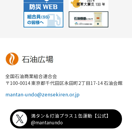
全国石油商業組合連合会
〒100-0014 東京都千代田区永田町2丁目17-14 石油会館
mantan-undo@zensekiren.or.jp
満タン＆灯油プラス１缶運動【公式】
@mantanundo