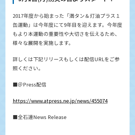
2017年度から始まった「満タン＆灯油プラス１
災害対策ハンドブック
缶運動」は今年度にて9年目を迎えます。今年度
もより本運動の重要性や大切さを伝えるため、
自治体のみなさまへ
様々な展開を実施します。
詳しくは下記リリースもしくは配信URLをご参
お問い合わせ
照ください。
■＠Press配信
https://www.atpress.ne.jp/news/455074
■全石連News Release