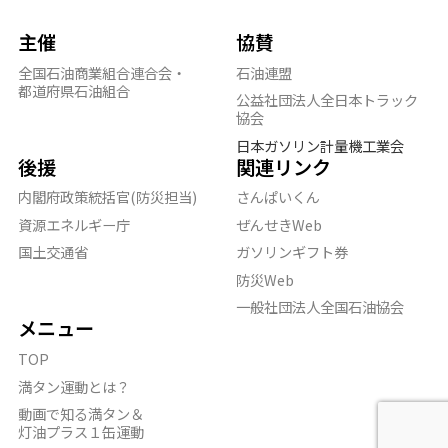
主催
協賛
全国石油商業組合連合会・
石油連盟
都道府県石油組合
公益社団法人全日本トラック
協会
日本ガソリン計量機工業会
後援
関連リンク
内閣府政策統括官(防災担当)
さんぱいくん
資源エネルギー庁
ぜんせきWeb
国土交通省
ガソリンギフト券
防災Web
一般社団法人全国石油協会
メニュー
TOP
満タン運動とは？
動画で知る満タン＆
灯油プラス１缶運動