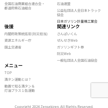
全国石油商業組合連合会・
石油連盟
都道府県石油組合
公益社団法人全日本トラック
協会
日本ガソリン計量機工業会
後援
関連リンク
内閣府政策統括官(防災担当)
さんぱいくん
資源エネルギー庁
ぜんせきWeb
国土交通省
ガソリンギフト券
防災Web
一般社団法人全国石油協会
メニュー
TOP
満タン運動とは？
動画で知る満タン＆
灯油プラス１缶運動
Copyright 2024 Zensekiren. All Rights Reserved.